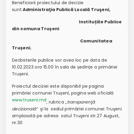
Beneficiarii proiectului de decizie
sunt:
Administraţia Publică Locală Truşeni,
Instituțiile Publice
din comuna Trușeni
Comunitatea
Trușeni.
Dezbaterile publice vor avea loc pe data de
10.02.2023 ora 15.00 în sala de ședințe a primăriei
Trușeni.
Proiectul deciziei este disponibil pe pagina
primăriei comunei Trușeni, pagina web oficială
www.truseni.md
, rubrica
„transparenţă
decizională”
şi la sediul primăriei comunei Truşeni
amplasată pe adresa satul Truşeni str.27 August,
nr.30