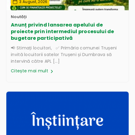
3 August, 2026
Noutăți
Anunț privind lansarea apelului de
proiecte prin intermediul procesului de
bugetare participativă
📢 Stimați locuitori, ✅ Primăria comunei Trușeni
invită locuitorii satelor Trușeni și Dumbrava să
intervină către APL […]
Citește mai mult