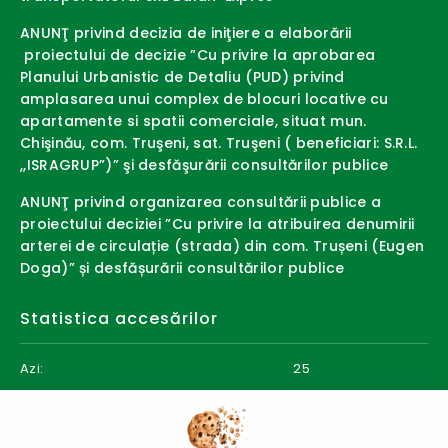
ANUNŢ privind decizia de iniţiere a elaborării
proiectului de decizie ”Cu privire la aprobarea
Planului Urbanistic de Detaliu (PUD) privind
amplasarea unui complex de blocuri locative cu
apartamente si spatii comerciale, situat mun.
Chişinău, com. Truşeni, sat. Truşeni ( beneficiari: S.R.L.
,,ISRAGRUP”)” şi desfăşurării consultărilor publice
ANUNŢ privind organizarea consultării publice a
proiectului deciziei ”Cu privire la atribuirea denumirii
arterei de circulație (strada) din com. Trușeni (Eugen
Doga)” și desfășurării consultărilor publice
Statistica accesărilor
Azi:
25
Săptămâna curentă:
302
Luna curentă:
327