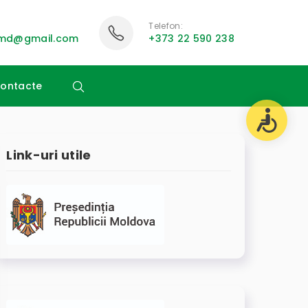
Telefon:
i.md@gmail.com
+373 22 590 238
ontacte
Link-uri utile