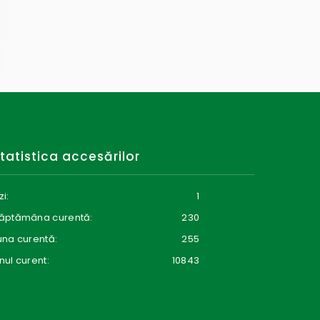
tatistica accesărilor
zi:
1
ăptămâna curentă:
230
una curentă:
255
nul curent:
10843