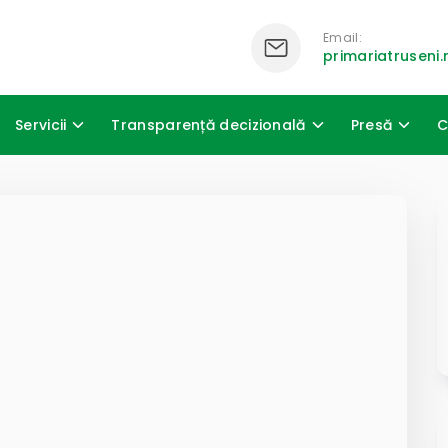
Email:
primariatrusen
Servicii
Transparență decizională
Presă
C