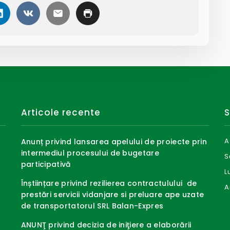
Articole recente
S
A
Anunț privind lansarea apelului de proiecte prin
intermediul procesului de bugetare
S
participativă
L
Înștiințare privind rezilierea contractulului de
A
prestări servicii vidanjare si preluare ape uzate
de transportatorul SRL Balan-Expres
ANUNŢ privind decizia de iniţiere a elaborării