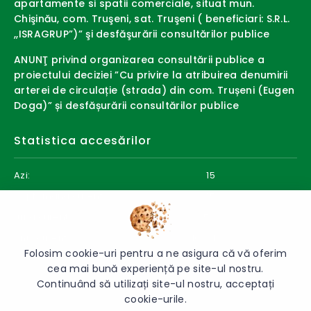
apartamente si spatii comerciale, situat mun.
Chişinău, com. Truşeni, sat. Truşeni ( beneficiari: S.R.L.
,,ISRAGRUP”)” şi desfăşurării consultărilor publice
ANUNŢ privind organizarea consultării publice a
proiectului deciziei ”Cu privire la atribuirea denumirii
arterei de circulație (strada) din com. Trușeni (Eugen
Doga)” și desfășurării consultărilor publice
Statistica accesărilor
Azi:
15
Săptămâna curentă:
15
Luna curentă:
353
Anul curent:
10941
Folosim cookie-uri pentru a ne asigura că vă oferim
cea mai bună experiență pe site-ul nostru.
Continuând să utilizați site-ul nostru, acceptați
cookie-urile.
© 2026 Primăria Trușeni - Toate drepturile rezervate.