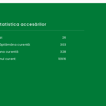
tatistica accesărilor
zi:
26
ăptămâna curentă:
303
una curentă:
328
nul curent:
10916