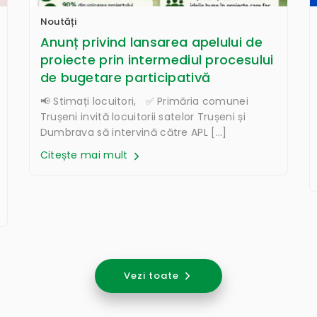
Noutăți
Anunț privind lansarea apelului de
proiecte prin intermediul procesului
de bugetare participativă
📢 Stimați locuitori, ✅ Primăria comunei
Trușeni invită locuitorii satelor Trușeni și
Dumbrava să intervină către APL […]
Citește mai mult
Vezi toate