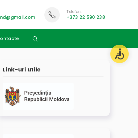
Telefon:
i.md@gmail.com
+373 22 590 238
ontacte
Link-uri utile