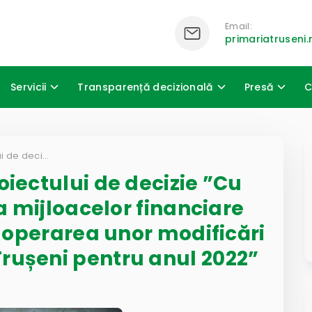
Email:
primariatrusen
Servicii
Transparență decizională
Presă
C
Dezbateri publice a proiectului de decizie ”Cu privire la redistribuirea mijloacelor financiare din soldul disponibil și operarea unor modificări a bugetului comunei Trușeni pentru anul 2022”
oiectului de decizie ”Cu
ea mijloacelor financiare
și operarea unor modificări
rușeni pentru anul 2022”