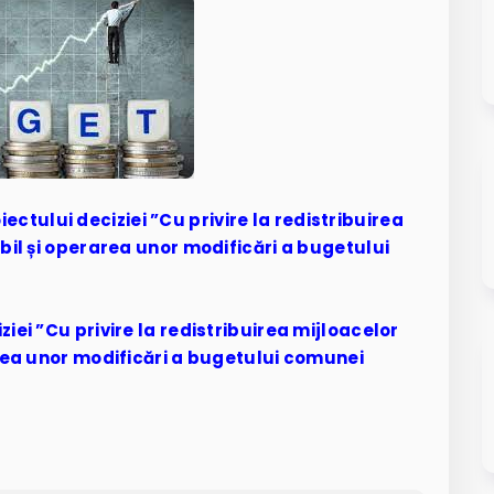
iectului deciziei ”Cu privire la redistribuirea
ibil și operarea unor modificări a bugetului
iei ”Cu privire la redistribuirea mijloacelor
area unor modificări a bugetului comunei