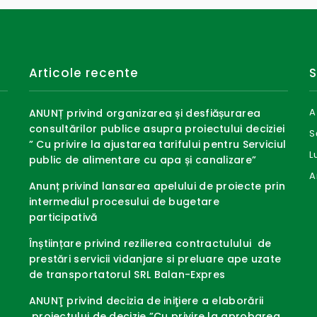
Articole recente
S
A
ANUNȚ privind organizarea și desfiășurarea
consultărilor publice asupra proiectului deciziei
S
” Cu privire la ajustarea tarifului pentru Serviciul
L
public de alimentare cu apa și canalizare”
A
Anunț privind lansarea apelului de proiecte prin
intermediul procesului de bugetare
participativă
Înștiințare privind rezilierea contractulului de
prestări servicii vidanjare si preluare ape uzate
de transportatorul SRL Balan-Expres
ANUNŢ privind decizia de iniţiere a elaborării
proiectului de decizie ”Cu privire la aprobarea