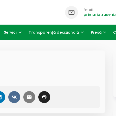
Email:
primariatrusen
Servicii
Transparență decizională
Presă
C
e