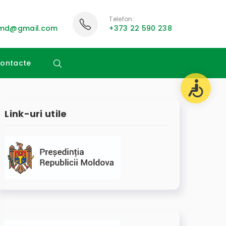
Telefon:
i.md@gmail.com
+373 22 590 238
ontacte
Link-uri utile