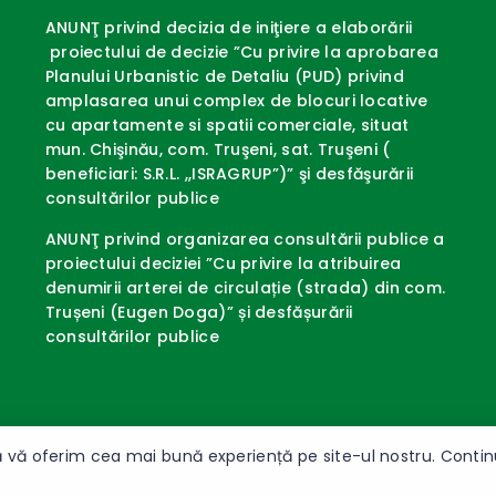
ANUNŢ privind decizia de iniţiere a elaborării
proiectului de decizie ”Cu privire la aprobarea
Planului Urbanistic de Detaliu (PUD) privind
amplasarea unui complex de blocuri locative
cu apartamente si spatii comerciale, situat
mun. Chişinău, com. Truşeni, sat. Truşeni (
beneficiari: S.R.L. ,,ISRAGRUP”)” şi desfăşurării
consultărilor publice
ANUNŢ privind organizarea consultării publice a
proiectului deciziei ”Cu privire la atribuirea
denumirii arterei de circulație (strada) din com.
Trușeni (Eugen Doga)” și desfășurării
consultărilor publice
 vă oferim cea mai bună experiență pe site-ul nostru. Continuâ