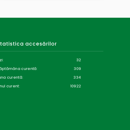
tatistica accesărilor
zi:
32
ăptămâna curentă:
309
una curentă:
334
nul curent:
10922