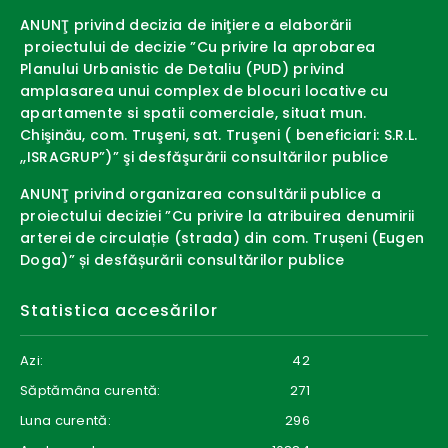
ANUNŢ privind decizia de iniţiere a elaborării
proiectului de decizie ”Cu privire la aprobarea
Planului Urbanistic de Detaliu (PUD) privind
amplasarea unui complex de blocuri locative cu
apartamente si spatii comerciale, situat mun.
Chişinău, com. Truşeni, sat. Truşeni ( beneficiari: S.R.L.
,,ISRAGRUP”)” şi desfăşurării consultărilor publice
ANUNŢ privind organizarea consultării publice a
proiectului deciziei ”Cu privire la atribuirea denumirii
arterei de circulație (strada) din com. Trușeni (Eugen
Doga)” și desfășurării consultărilor publice
Statistica accesărilor
Azi:
42
Săptămâna curentă:
271
Luna curentă:
296