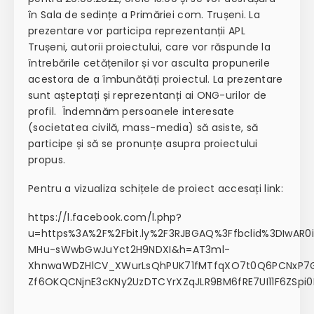
în Sala de sedințe a Primăriei com. Trușeni. La
prezentare vor participa reprezentanții APL
Trușeni, autorii proiectului, care vor răspunde la
întrebările cetățenilor și vor asculta propunerile
acestora de a îmbunătăți proiectul. La prezentare
sunt așteptați și reprezentanți ai ONG-urilor de
profil. Îndemnăm persoanele interesate
(societatea civilă, mass-media) să asiste, să
participe și să se pronunțe asupra proiectului
propus.
Pentru a vizualiza schițele de proiect accesați link:
https://l.facebook.com/l.php?
u=https%3A%2F%2Fbit.ly%2F3RJBGAQ%3Ffbclid%3DIwA
MHu-sWwbGwJuYct2H9NDXI&h=AT3ml-
XhnwaWDZHlCV_XWurLsQhPUK71fMTfqXO7t0Q6PCNxP7G
Zf6OKQCNjnE3cKNy2UzDTCYrXZqJLR9BM6fRE7UI11F6ZSpi0I