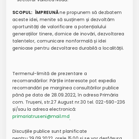
SCOPUL:
ÎMPREUNĂ
ne propunem să dezbatem
aceste idei, menite să susținem și dezvoltăm
oportunități de valorificare a potențialului
generațiilor tinere, dornice de inovări, dezvoltarea
talentelor, comunicare nonformală și idei
genioase pentru dezvoltarea durabilă a localității.
Termenul-limită de prezentare a
recomandărilor: Părțile interesate pot expedia
recomandări pe marginea consultărilor publice
până pe data de 28.09.2022, în adresa Primăria
com. Trușeni, str.27 August nr.30 tel. 022-590-236
și/sau la adresa electronică:
primariatruseni@mail.md
.
Discuțiile publice sunt planificate
pentru 29.09.2022, orele 15.00 și se vor desfășura