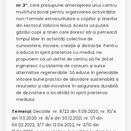
nr.3”
, care presupune amenajarea unui centru
multifuncțional pentru organizarea activităților
non-formale extracurilulare a copiilor și tinerilor
din sectorul Valicica Nouă. Acesta va putea
găzdui copii și tineri care doresc să-și petreacă
timpul liber în activități colective de
cunoastere, inovare, creație și distracție. Pentru
a educa în spirit prietenos cu mediul, ne
propunem că un astfel de centru să fie dotat
ingineresc cu sisteme de consum și surse
alternative regenerabile. Să educe în generațiile
viitoare bune practici de abordare sustenabilă a
resurselor și idei inovative în asigurarea durabilă
de dezvoltare a localității în spirit prietenos
mediului.
Temeiul:
Deciziile nr. 8/22 din 11.09.2020, nr. 10/4
din 11.11.2020, nr. 8/4 din 30.12.2021, nr. 1/1 din
04.02.2022, 3/7 din 12.04.2022, nr. 3/10 din