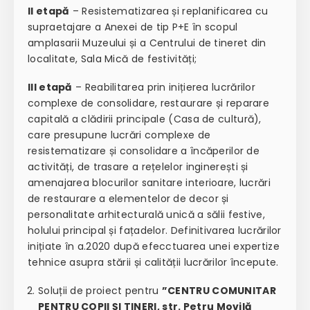
II etapă
– Resistematizarea și replanificarea cu
supraetajare a Anexei de tip P+E în scopul
amplasarii Muzeului și a Centrului de tineret din
localitate, Sala Mică de festivități;
III etapă
– Reabilitarea prin inițierea lucrărilor
complexe de consolidare, restaurare și reparare
capitală a clădirii principale (Casa de cultură),
care presupune lucrări complexe de
resistematizare și consolidare a încăperilor de
activități, de trasare a rețelelor inginerești și
amenajarea blocurilor sanitare interioare, lucrări
de restaurare a elementelor de decor și
personalitate arhitecturală unică a sălii festive,
holului principal și fațadelor. Definitivarea lucrărilor
inițiate în a.2020 după efecctuarea unei expertize
tehnice asupra stării și calității lucrărilor începute.
Soluții de proiect pentru
”CENTRU COMUNITAR
PENTRU COPII ȘI TINERI, str. Petru Movilă