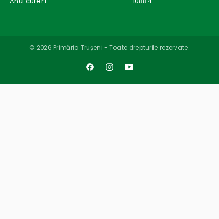
Anul curent:
10884
© 2026 Primăria Trușeni - Toate drepturile rezervate.