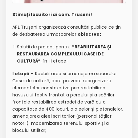
Stimați locuitori ai com. Tru
seni!
APL Trușeni organizează consultări publice ce țin
de dezbaterea urmatoarelor
obiectve:
Soluții de proiect pentru
”REABILITAREA ȘI
RESTAURAREA COMPLEXULUI CASEI DE
CULTURĂ”
, în III etape:
I etapă
– Reabilitarea și amenajarea scuarului
Casei de cultură, care prevede reorganizare
elementelor constructive prin restabilirea
havuzului festiv frontal, a pereului și a scărilor
frontale restabilirea estradei de vară cu o
capacitate de 400 locuri, a aleelor și pietonalelor,
amenajarea aleei scriitorilor (personalităților
notorii), modernizarea terenului sportiv și a
blocului utilitar;