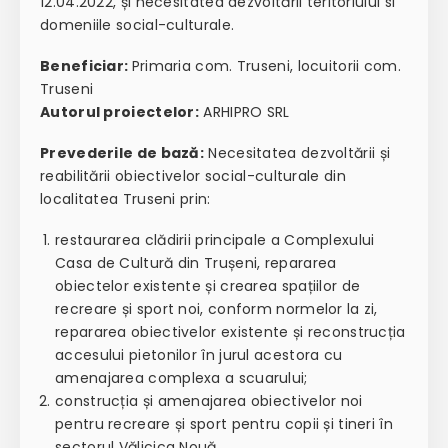
12.04.2022, și necesitatea dezvoltării teritoriului si
domeniile social-culturale.
Beneficiar:
Primaria com. Truseni, locuitorii com.
Truseni
Autorul proiectelor:
ARHIPRO SRL
Prevederile de bază:
Necesitatea dezvoltării și
reabilitării obiectivelor social-culturale din
localitatea Truseni prin:
restaurarea clădirii principale a Complexului
Casa de Cultură din Trușeni, repararea
obiectelor existente și crearea spațiilor de
recreare și sport noi, conform normelor la zi,
repararea obiectivelor existente și reconstrucția
accesului pietonilor în jurul acestora cu
amenajarea complexa a scuarului;
construcția și amenajarea obiectivelor noi
pentru recreare și sport pentru copii și tineri în
sectorul Vălicica Nouă.