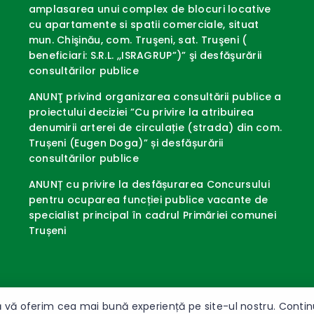
amplasarea unui complex de blocuri locative
cu apartamente si spatii comerciale, situat
mun. Chişinău, com. Truşeni, sat. Truşeni (
beneficiari: S.R.L. ,,ISRAGRUP”)” şi desfăşurării
consultărilor publice
ANUNŢ privind organizarea consultării publice a
proiectului deciziei ”Cu privire la atribuirea
denumirii arterei de circulație (strada) din com.
Trușeni (Eugen Doga)” și desfășurării
consultărilor publice
ANUNȚ cu privire la desfășurarea Concursului
pentru ocuparea funcției publice vacante de
specialist principal în cadrul Primăriei comunei
Trușeni
 vă oferim cea mai bună experiență pe site-ul nostru. Continuâ