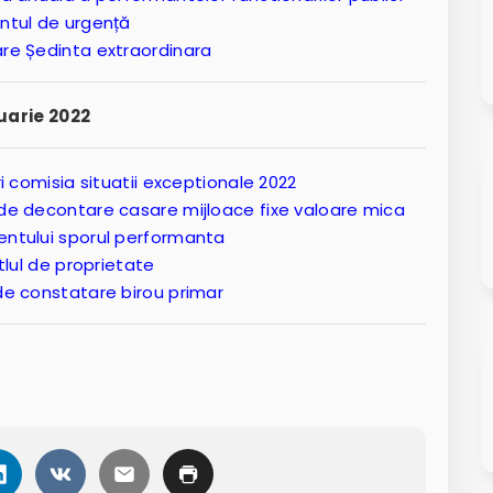
entul de urgență
care Ședinta extraordinara
uarie 2022
ori comisia situatii exceptionale 2022
e de decontare casare mijloace fixe valoare mica
mentului sporul performanta
itlul de proprietate
 de constatare birou primar