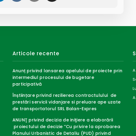
Articole recente
S
A
Anunț privind lansarea apelului de proiecte prin
intermediul procesului de bugetare
S
participativă
L
Înștiințare privind rezilierea contractulului de
A
prestări servicii vidanjare si preluare ape uzate
de transportatorul SRL Balan-Expres
ANUNŢ privind decizia de iniţiere a elaborării
proiectului de decizie ”Cu privire la aprobarea
Planului Urbanistic de Detaliu (PUD) privind