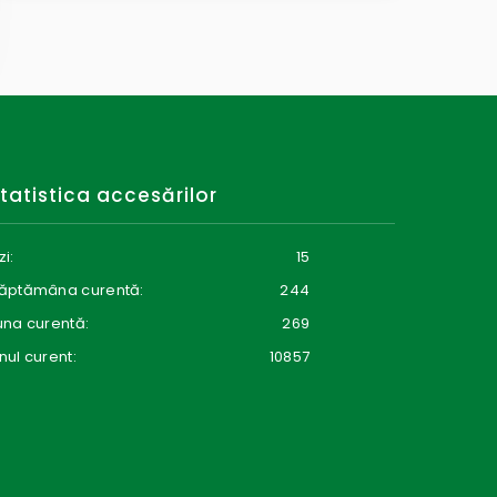
tatistica accesărilor
zi:
15
ăptămâna curentă:
244
una curentă:
269
nul curent:
10857