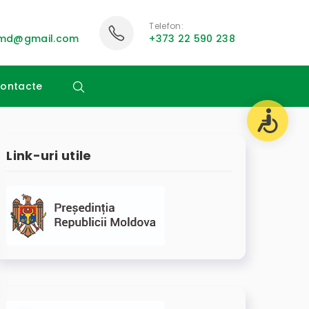
Telefon:
i.md@gmail.com
+373 22 590 238
ontacte
Link-uri utile