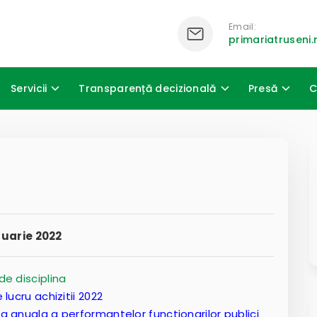
Email:
primariatrusen
Servicii
Transparență decizională
Presă
C
uarie 2022
de disciplina
 lucru achizitii 2022
rea anuala a performantelor functionarilor publici